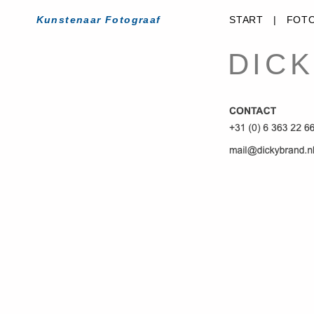
Kunstenaar Fotograaf
kunstenaar fotograaf
START
|
FOTO
DIC